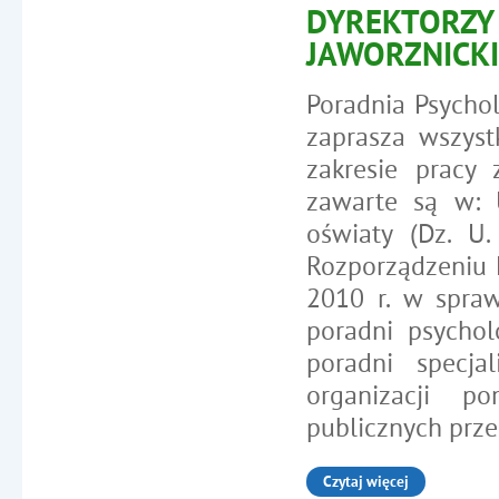
DYREKTORZY 
JAWORZNICKI
Poradnia Psycho
zaprasza wszys
zakresie pracy
zawarte są w: 
oświaty (Dz. U
Rozporządzeniu M
2010 r. w spraw
poradni psycho
poradni specja
organizacji p
publicznych prze
Czytaj więcej