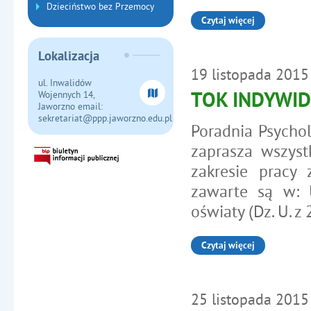
Dzieciństwo bez Przemocy
Czytaj więcej
o: Zaproszenie na konfere
Lokalizacja
19
listopada
2015
ul. Inwalidów
Wojennych 14,
TOK INDYWI
Jaworzno email:
sekretariat@ppp.jaworzno.edu.pl
Poradnia Psycho
zaprasza wszys
zakresie pracy
zawarte są w: 
oświaty (Dz. U. z
Czytaj więcej
o: TOK INDYWIDUALNY P
25
listopada
2015