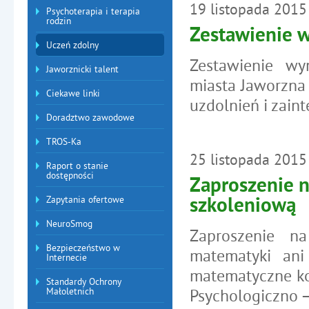
19
listopada
2015
Psychoterapia i terapia
rodzin
Zestawienie 
Uczeń zdolny
Zestawienie wy
Jaworznicki talent
miasta Jaworzna
Ciekawe linki
uzdolnień i zain
Doradztwo zawodowe
TROS-Ka
25
listopada
2015
Raport o stanie
dostępności
Zaproszenie 
Zapytania ofertowe
szkoleniową
NeuroSmog
Zaproszenie n
Bezpieczeństwo w
matematyki ani 
Internecie
matematyczne ko
Standardy Ochrony
Małoletnich
Psychologiczno 