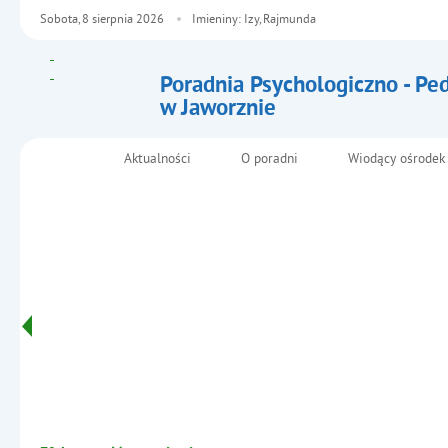
Sobota,
8
sierpnia
2026
Imieniny: Izy, Rajmunda
Poradnia Psychologiczno - Pe
w Jaworznie
- Uczeń zdolny
Aktualności
O poradni
Wiodący ośrodek
Menu główne
Informacje