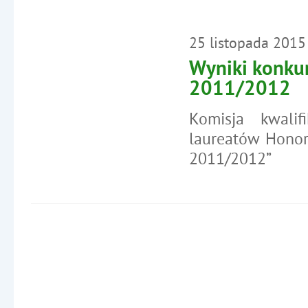
o: DYREKTORZY I GRONO N
25
listopada
2015
Wyniki konkur
2011/2012
Komisja kwalif
laureatów Honor
2011/2012”