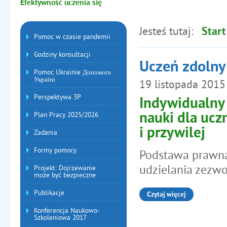
Efektywność uczenia się
Jesteś tutaj:
Start
Menu dodatkowe
Pomoc w czasie pandemii
Godziny konsultacji
Uczeń zdolny
Pomoc Ukrainie Допомога
Україні
19
listopada
2015
Artykuły
Perspektywa 3P
Indywidualny 
nauki dla ucz
Plan Pracy 2025/2026
i przywilej
Zadania
Formy pomocy
Podstawa prawna
udzielania zezwo
Projekt: Dojrzewanie
może być bezpieczne
Publikacje
Czytaj więcej
o: Indywidualny tok nauki i
Konferencja Naukowo-
Szkoleniowa 2017