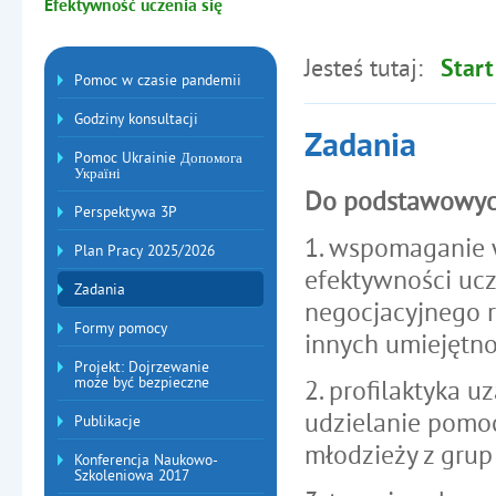
Efektywność uczenia się
Jesteś tutaj:
Start
Menu dodatkowe
Pomoc w czasie pandemii
Godziny konsultacji
Zadania
Pomoc Ukrainie Допомога
Україні
Do podstawowych
Perspektywa 3P
1. wspomaganie w
Plan Pracy 2025/2026
efektywności ucz
Zadania
negocjacyjnego 
Formy pomocy
innych umiejętno
Projekt: Dojrzewanie
może być bezpieczne
2. profilaktyka u
udzielanie pomo
Publikacje
młodzieży z grup
Konferencja Naukowo-
Szkoleniowa 2017