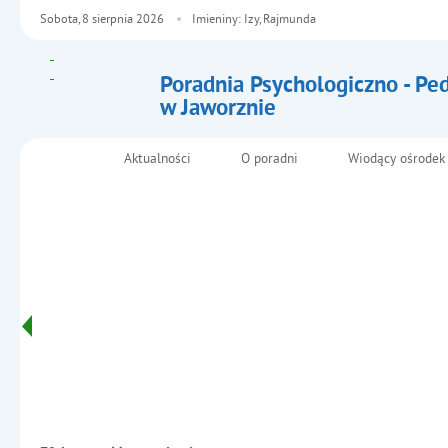
Sobota,
8
sierpnia
2026
Imieniny: Izy, Rajmunda
Poradnia Psychologiczno - Pe
w Jaworznie
- Zadania
Aktualności
O poradni
Wiodący ośrodek
Menu główne
Informacje