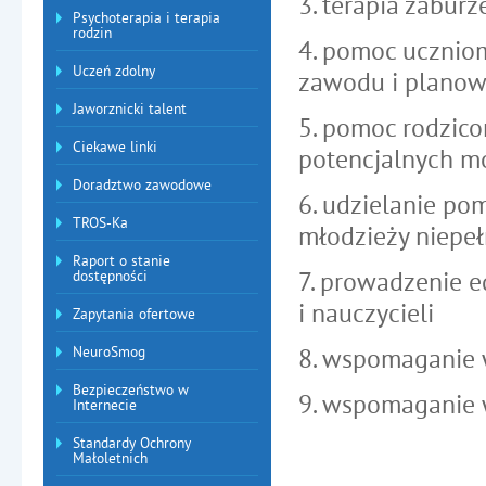
3. terapia zabur
Psychoterapia i terapia
rodzin
4. pomoc ucznio
Uczeń zdolny
zawodu i planow
Jaworznicki talent
5. pomoc rodzico
Ciekawe linki
potencjalnych m
Doradztwo zawodowe
6. udzielanie po
TROS-Ka
młodzieży niepeł
Raport o stanie
7. prowadzenie e
dostępności
i nauczycieli
Zapytania ofertowe
NeuroSmog
8. wspomaganie w
Bezpieczeństwo w
9. wspomaganie w
Internecie
Standardy Ochrony
Małoletnich