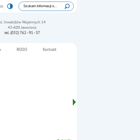
Tutaj wpisz szukaną frazę:
st:
Wyszukiwarka
ul. Inwalidów Wojennych 14
43-600 Jaworzno
tel. (032) 762 - 91 - 37
a
RODO
Kontakt
ictwa z psychologami z Ukrainy