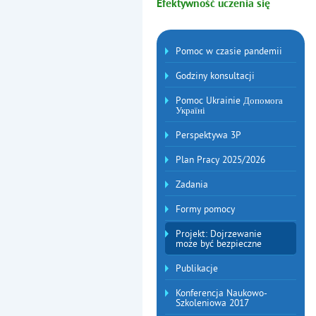
Efektywność uczenia się
Menu dodatkowe
Pomoc w czasie pandemii
Godziny konsultacji
Pomoc Ukrainie Допомога
Україні
Perspektywa 3P
Plan Pracy 2025/2026
Zadania
Formy pomocy
Projekt: Dojrzewanie
może być bezpieczne
Publikacje
Konferencja Naukowo-
Szkoleniowa 2017