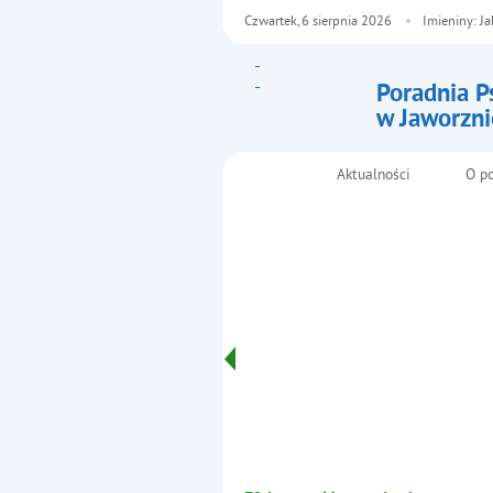
Czwartek,
6
sierpnia
2026
Imieniny: J
Poradnia P
w Jaworzni
- Projekt:
Aktualności
O p
Menu główne
Informacje