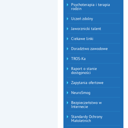
Psychoterapia i terapia
rodzin
Uczeń zdolny
Jaworznicki talent
Ciekawe linki
Doradztwo zawodowe
TROS-Ka
Raport o stanie
dostępności
Zapytania ofertowe
NeuroSmog
Bezpieczeństwo w
Internecie
Standardy Ochrony
Małoletnich