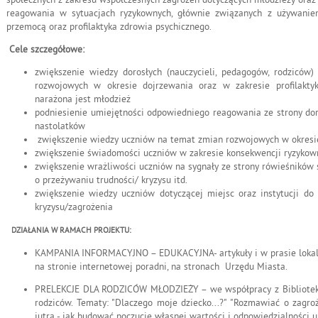
reagowania w sytuacjach ryzykownych, głównie związanych z używanie
przemocą oraz profilaktyka zdrowia psychicznego.
Cele szczegółowe:
zwiększenie wiedzy dorosłych (nauczycieli, pedagogów, rodziców)
rozwojowych w okresie dojrzewania oraz w zakresie profilakty
narażona jest młodzież
podniesienie umiejętności odpowiedniego reagowania ze strony dor
nastolatków
zwiększenie wiedzy uczniów na temat zmian rozwojowych w okresi
zwiększenie świadomości uczniów w zakresie konsekwencji ryzyko
zwiększenie wrażliwości uczniów na sygnały ze strony rówieśników
o przeżywaniu trudności/ kryzysu itd.
zwiększenie wiedzy uczniów dotyczącej miejsc oraz instytucji do
kryzysu/zagrożenia
DZIAŁANIA W RAMACH PROJEKTU:
KAMPANIA INFORMACYJNO – EDUKACYJNA- artykuły i w prasie lokal
na stronie internetowej poradni, na stronach Urzędu Miasta.
PRELEKCJE DLA RODZICÓW MŁODZIEŻY – we współpracy z Biblioteką
rodziców. Tematy: "Dlaczego moje dziecko...?" "Rozmawiać o zagroż
jutra - jak budować poczucie własnej wartości i odpowiedzialności 