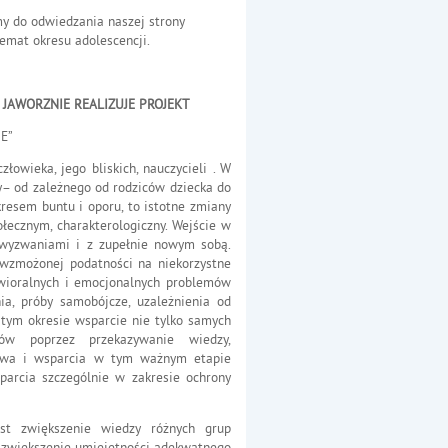
y do odwiedzania naszej strony
emat okresu adolescencji.
JAWORZNIE REALIZUJE PROJEKT
E”
owieka, jego bliskich, nauczycieli . W
y– od zależnego od rodziców dziecka do
resem buntu i oporu, to istotne zmiany
ołecznym, charakterologiczny. Wejście w
 wyzwaniami i z zupełnie nowym sobą.
, wzmożonej podatności na niekorzystne
wioralnych i emocjonalnych problemów
ia, próby samobójcze, uzależnienia od
tym okresie wsparcie nie tylko samych
ców poprzez przekazywanie wiedzy,
ictwa i wsparcia w tym ważnym etapie
arcia szczególnie w zakresie ochrony
st zwiększenie wiedzy różnych grup
z zwiększenie umiejętności adekwatnego