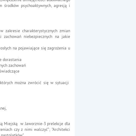
m środków psychoaktywnych, agresją i
 w zakresie charakterystycznych zmian
ki zachowań niebezpiecznych na jakie
osłych na pojawiające się zagrożenia u
e dorastania
wnych zachowań
 świadczące
 których można zwrócić się w sytuacji
nej,
 Miejską w Jaworznie-3 prelekcje dla
eniach czy z nimi walczyć"; "Architekci
u nastolatków"