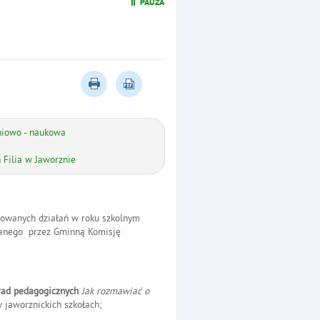
Wspomaganie rozwoju dzie
niowo - naukowa
 Filia w Jaworznie
owanych działań w roku szkolnym
anego przez Gminną Komisję
rad pedagogicznych
Jak rozmawiać o
 jaworznickich szkołach;