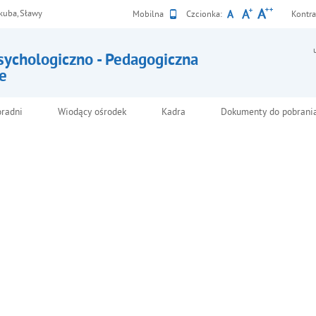
akuba, Sławy
Wersja
Mobilna
Czcionka:
Kontra
sychologiczno - Pedagogiczna
e
 Dojrzewanie może być bezpieczne
oradni
Wiodący ośrodek
Kadra
Dokumenty do pobrani
Komunikat
Poradn