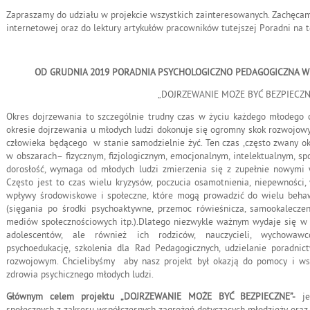
Zapraszamy do udziału w projekcie wszystkich zainteresowanych. Zachęcam
internetowej oraz do lektury artykułów pracowników tutejszej Poradni na t
OD GRUDNIA 2019 PORADNIA PSYCHOLOGICZNO PEDAGOGICZNA W 
„DOJRZEWANIE MOŻE BYĆ BEZPIECZN
Okres dojrzewania to szczególnie trudny czas w życiu każdego młodego czł
okresie dojrzewania u młodych ludzi dokonuje się ogromny skok rozwojow
człowieka będącego w stanie samodzielnie żyć. Ten czas ,często zwany ok
w obszarach– fizycznym, fizjologicznym, emocjonalnym, intelektualnym, sp
dorosłość, wymaga od młodych ludzi zmierzenia się z zupełnie nowymi
Często jest to czas wielu kryzysów, poczucia osamotnienia, niepewności
wpływy środowiskowe i społeczne, które mogą prowadzić do wielu beha
(sięgania po środki psychoaktywne, przemoc rówieśnicza, samookaleczen
mediów społecznościowych itp.).Dlatego niezwykle ważnym wydaje się w 
adolescentów, ale również ich rodziców, nauczycieli, wychowaw
psychoedukację, szkolenia dla Rad Pedagogicznych, udzielanie poradn
rozwojowym. Chcielibyśmy aby nasz projekt był okazją do pomocy i wsp
zdrowia psychicznego młodych ludzi.
Głównym celem projektu
„DOJRZEWANIE MOŻE BYĆ BEZPIECZNE”-
je
społecznych z zakresu współczesnych zagrożeń dotyczących młodzieży ora