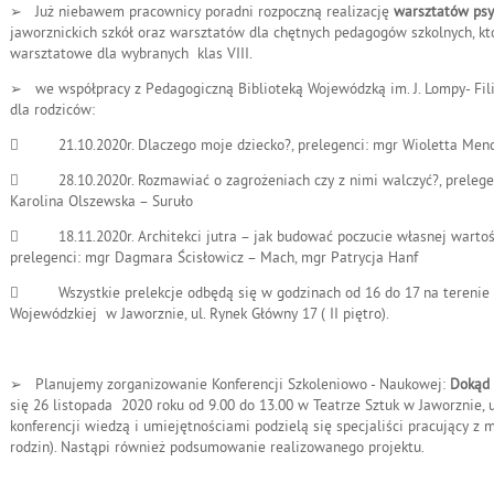
➢
Już niebawem pracownicy poradni rozpoczną realizację
warsztatów psy
jaworznickich szkół oraz warsztatów dla chętnych pedagogów szkolnych, k
warsztatowe dla wybranych klas VIII.
➢
we współpracy z Pedagogiczną Biblioteką Wojewódzką im. J. Lompy- Fil
dla rodziców:

21.10.2020r. Dlaczego moje dziecko?, prelegenci: mgr Wioletta M

28.10.2020r. Rozmawiać o zagrożeniach czy z nimi walczyć?, prelege
Karolina Olszewska – Suruło

18.11.2020r. Architekci jutra – jak budować poczucie własnej wartoś
prelegenci: mgr Dagmara Ścisłowicz – Mach, mgr Patrycja Hanf

Wszystkie prelekcje odbędą się w godzinach od 16 do 17 na terenie 
Wojewódzkiej w Jaworznie, ul. Rynek Główny 17 ( II piętro).
➢
Planujemy zorganizowanie Konferencji Szkoleniowo - Naukowej:
Dokąd 
się 26 listopada 2020 roku od 9.00 do 13.00 w Teatrze Sztuk w Jaworznie, u
konferencji wiedzą i umiejętnościami podzielą się specjaliści pracujący z 
rodzin). Nastąpi również podsumowanie realizowanego projektu.