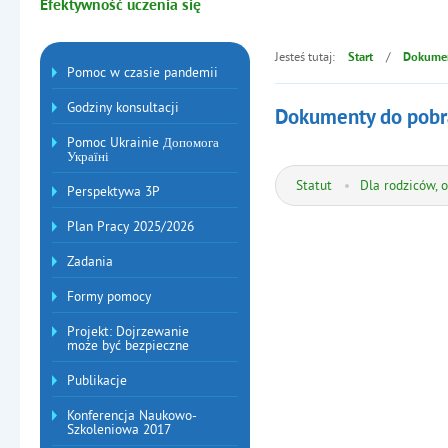
Efektywność uczenia się
Jesteś tutaj:
/
Start
Dokumen
Menu dodatkowe
Pomoc w czasie pandemii
Godziny konsultacji
Dokumenty do pobr
Pomoc Ukrainie Допомога
Україні
Statut
Dla rodziców, 
Perspektywa 3P
Plan Pracy 2025/2026
Zadania
Formy pomocy
Projekt: Dojrzewanie
może być bezpieczne
Publikacje
Konferencja Naukowo-
Szkoleniowa 2017