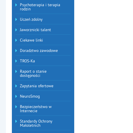
Psychoterapia i terapia
rodzin
Uczeń zdolny
Jaworznicki talent
Ciekawe linki
Doradztwo zawodowe
TROS-Ka
Raport o stanie
dostępności
Zapytania ofertowe
NeuroSmog
Bezpieczeństwo w
Internecie
Standardy Ochrony
Małoletnich