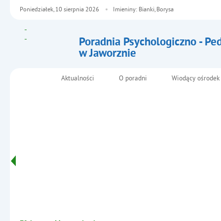
Poniedziałek,
10
sierpnia
2026
Imieniny: Bianki, Borysa
Poradnia Psychologiczno - Pe
w Jaworznie
- Dokumenty do pobrania
Aktualności
O poradni
Wiodący ośrodek
Menu główne
Informacje