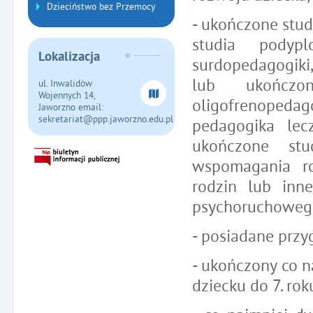
Dzieciństwo bez Przemocy
- ukończone stud
studia podypl
Lokalizacja
surdopedagogiki,
lub ukończo
ul. Inwalidów
Wojennych 14,
oligofrenopeda
Jaworzno email:
sekretariat@ppp.jaworzno.edu.pl
pedagogika lec
ukończone st
wspomagania roz
rodzin lub inn
psychoruchowego
- posiadane prz
- ukończony co n
dziecku do 7. roku