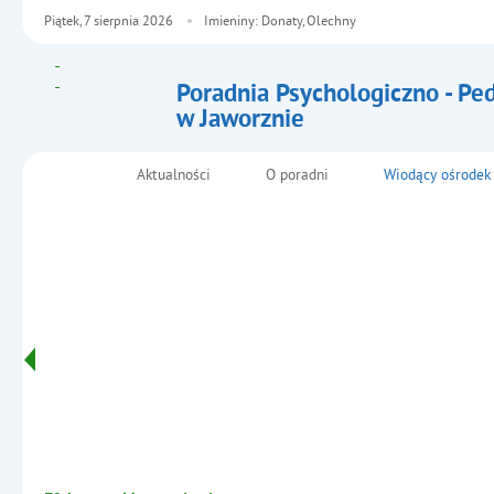
Piątek,
7
sierpnia
2026
Imieniny: Donaty, Olechny
Poradnia Psychologiczno - Pe
w Jaworznie
- Oferta pracy w Poradni Psyc
Pedagogicznej w Jaworznie d
Aktualności
O poradni
Wiodący ośrodek
Menu główne
Ośrodka Koordynacyjno – Reha
Opiekuńczego dla nauczycieli
Informacje