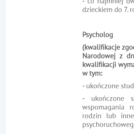
- co najmniej d
dzieckiem do 7. r
Psycholog
(kwalifikacje zg
Narodowej z dn
kwalifikacji wyma
w tym:
- ukończone stud
- ukończone s
wspomagania roz
rodzin lub inn
psychoruchowego