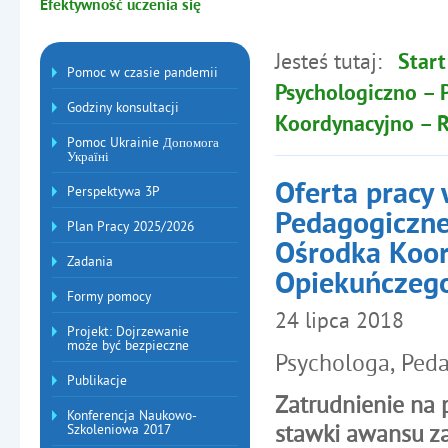
Efektywność uczenia się
Jesteś tutaj:
Start
Menu dodatkowe
Pomoc w czasie pandemii
Psychologiczno –
Godziny konsultacji
Koordynacyjno – R
Pomoc Ukrainie Допомога
Україні
Oferta pracy
Perspektywa 3P
Pedagogiczne
Plan Pracy 2025/2026
Ośrodka Koor
Zadania
Opiekuńczego 
Formy pomocy
24
lipca
2018
Projekt: Dojrzewanie
może być bezpieczne
Psychologa, Ped
Publikacje
Zatrudnienie na
Konferencja Naukowo-
stawki awansu 
Szkoleniowa 2017