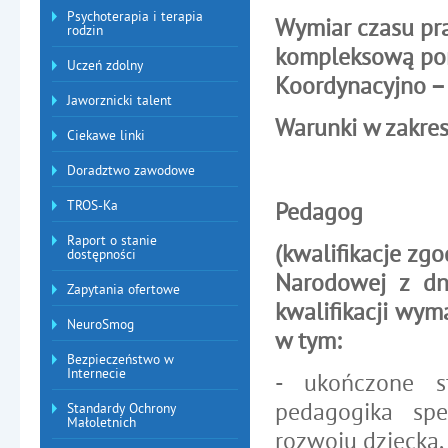
Psychoterapia i terapia
Wymiar czasu pra
rodzin
kompleksową po
Uczeń zdolny
Koordynacyjno –
Jaworznicki talent
Warunki w zakres
Ciekawe linki
Doradztwo zawodowe
TROS-Ka
Pedagog
Raport o stanie
(kwalifikacje zg
dostępności
Narodowej z dn
Zapytania ofertowe
kwalifikacji wyma
NeuroSmog
w tym:
Bezpieczeństwo w
Internecie
- ukończone s
pedagogika sp
Standardy Ochrony
Małoletnich
rozwoju dziecka,