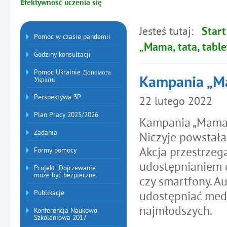
Efektywność uczenia się
Jesteś tutaj:
Start
Menu dodatkowe
Pomoc w czasie pandemii
„Mama, tata, table
Godziny konsultacji
Pomoc Ukrainie Допомога
Kampania „Ma
Україні
Perspektywa 3P
22
lutego
2022
Plan Pracy 2025/2026
Kampania „Mama, 
Zadania
Niczyje powstała 
Akcja przestrze
Formy pomocy
udostępnianiem d
Projekt: Dojrzewanie
może być bezpieczne
czy smartfony. A
Publikacje
udostępniać medi
najmłodszych.
Konferencja Naukowo-
Szkoleniowa 2017