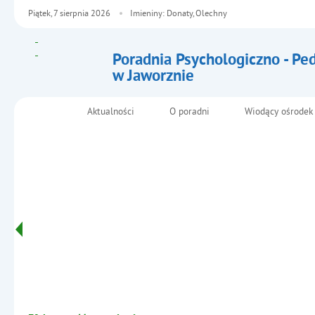
Piątek,
7
sierpnia
2026
Imieniny: Donaty, Olechny
Poradnia Psychologiczno - Pe
w Jaworznie
- Kampania „Mama, tata, table
Aktualności
O poradni
Wiodący ośrodek
Menu główne
Informacje