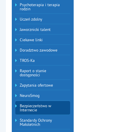
Psychoterapia i terapia
rodzin
Uczeń zdolny
Jaworznicki talent
Ciekawe linki
Doradztwo zawodowe
TROS-Ka
Raport o stanie
dostępności
Zapytania ofertowe
NeuroSmog
Bezpieczeństwo w
Internecie
Standardy Ochrony
Małoletnich