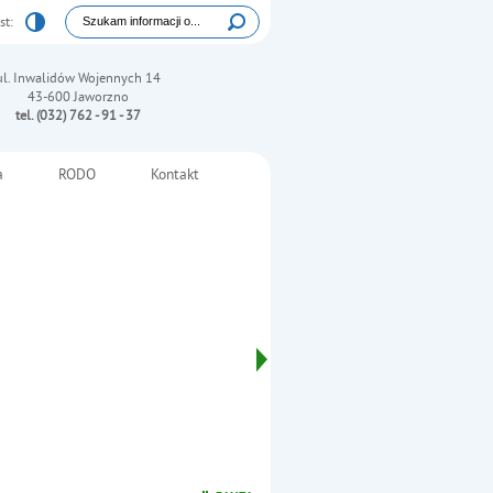
Tutaj wpisz szukaną frazę:
st:
Wyszukiwarka
ul. Inwalidów Wojennych 14
43-600 Jaworzno
tel. (032) 762 - 91 - 37
a
RODO
Kontakt
ictwa z psychologami z Ukrainy