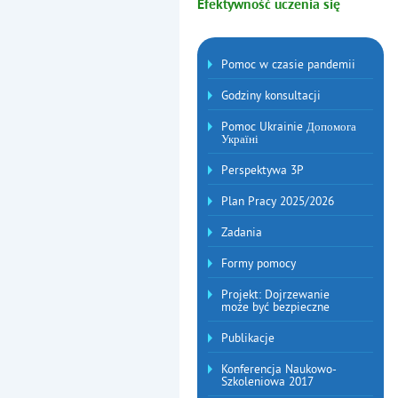
Efektywność uczenia się
Menu dodatkowe
Pomoc w czasie pandemii
Godziny konsultacji
Pomoc Ukrainie Допомога
Україні
Perspektywa 3P
Plan Pracy 2025/2026
Zadania
Formy pomocy
Projekt: Dojrzewanie
może być bezpieczne
Publikacje
Konferencja Naukowo-
Szkoleniowa 2017