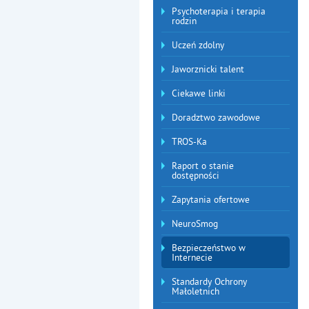
Psychoterapia i terapia
rodzin
Uczeń zdolny
Jaworznicki talent
Ciekawe linki
Doradztwo zawodowe
TROS-Ka
Raport o stanie
dostępności
Zapytania ofertowe
NeuroSmog
Bezpieczeństwo w
Internecie
Standardy Ochrony
Małoletnich