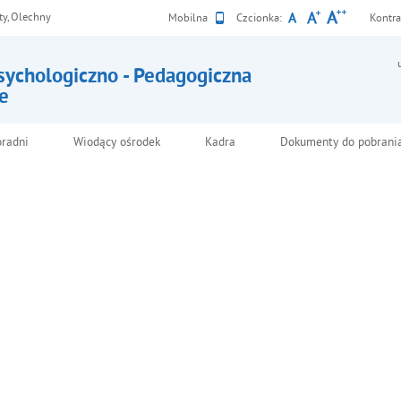
ty, Olechny
Wersja
Mobilna
Czcionka:
Kontra
sychologiczno - Pedagogiczna
e
Nie wstydź się uczyć nowinek
cznych od swojego dziecka
oradni
Wiodący ośrodek
Kadra
Dokumenty do pobrani
uczenie się nowinek
cznych)
Komunikat
Poradn