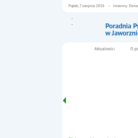
Piątek,
7
sierpnia
2026
Imieniny: Dona
Poradnia P
w Jaworzni
- Film 5. 
technologi
Aktualności
O p
Menu główne
(wzajemne 
technologi
Informacje