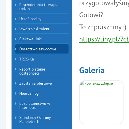
przygotowałyśmy 
Psychoterapia i terapia
rodzin
Gotowi?
Uczeń zdolny
To zapraszamy :)
Jaworznicki talent
https://tiny.pl/7
Ciekawe linki
Doradztwo zawodowe
TROS-Ka
Galeria
Raport o stanie
dostępności
Zapytania ofertowe
NeuroSmog
Bezpieczeństwo w
Internecie
Standardy Ochrony
Małoletnich