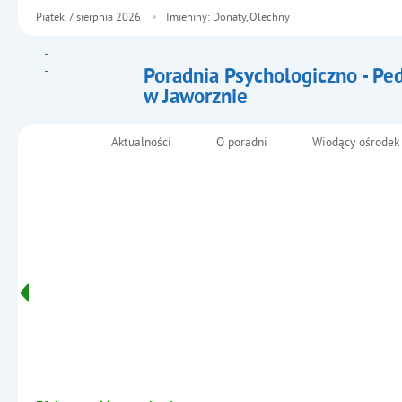
Piątek,
7
sierpnia
2026
Imieniny: Donaty, Olechny
Poradnia Psychologiczno - Pe
w Jaworznie
- SUPER-ZNAWCA 2020 - zaw
Aktualności
O poradni
Wiodący ośrodek
Menu główne
Informacje