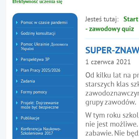
Efektywność uczenia się
Jesteś tutaj:
Start
Menu dodatkowe
Pomoc w czasie pandemii
- zawodowy quiz
Godziny konsultacji
Pomoc Ukrainie Допомога
SUPER-ZNAWC
Україні
Perspektywa 3P
1
czerwca
2021
Plan Pracy 2025/2026
Od kilku lat na 
Zadania
starszych klas s
zawodoznawczym
Formy pomocy
grupy zawodów.
Projekt: Dojrzewanie
może być bezpieczne
W tym roku szkol
Publikacje
nie jest możliwe
Konferencja Naukowo-
zabawie. Nie będ
Szkoleniowa 2017